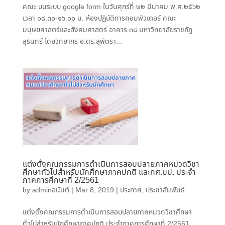
คณะ บนระบบ google form ในวันศุกร์ที่ ๒๒ มีนาคม พ.ศ.๒๕๖๒
เวลา ๐๘.๓๐-๑๖.๐๐ น. ห้องปฏิบัติการคอมพิวเตอร์ คณะ
มนุษยศาสตร์และสังคมศาสตร์ อาคาร ๓๘ มหาวิทยาลัยราชภัฏ
สุรินทร์ โดยวิทยากร อ.ดร.สุพัตรา...
แต่งตั้งคณกรรมการดำเนินการสอบปลายภาคหมวดวิชา
ศึกษาทั่วไปสำหรับนักศึกษาภาคปกติ และกศ.บป. ประจำ
ภาคการศึกษาที่ 2/2561
by
adminอนันต์
|
Mar 8, 2019
|
ประกาศ
,
ประชาสัมพันธ์
แต่งตั้งคณกรรมการดำเนินการสอบปลายภาคหมวดวิชาศึกษา
ทั่วไปสำหรับนักศึกษาภาคปกติ ประจำภาคการศึกษาที่ 2/2561