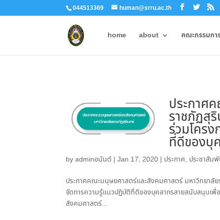
044513369
human@srru.ac.th
home
about
คณะกรรมการผ
ประกาศคณ
ราชภัฏสุริ
ร่วมโครงก
ที่ดีของ
by
adminอนันต์
|
Jan 17, 2020
|
ประกาศ
,
ประชาสัมพั
ประกาศคณะมนุษยศาสตร์และสังคมศาสตร์ มหาวิทยาลัยราชภ
จัดการความรู้แนวปฏิบัติที่ดีของบุคลากรสายสนับส
สังคมศาสตร์...