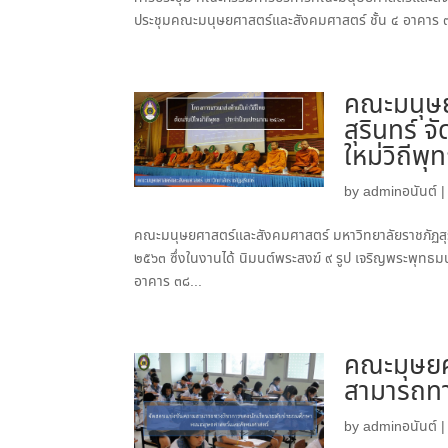
ประชุมคณะมนุษยศาสตร์และสังคมศาสตร์ ชั้น ๔ อาคาร ๓๘
คณะมนุษย
สุรินทร์ จ
ใหม่วิถี
by
adminอนันต์
คณะมนุษยศาสตร์และสังคมศาสตร์ มหาวิทยาลัยราชภัฏสุริน
๒๕๖๓ ซึ่งในงานได้ นิมนต์พระสงฆ์ ๙ รูป เจริญพระพุทธ
อาคาร ๓๘...
คณะมุษยศ
สามารถทา
by
adminอนันต์