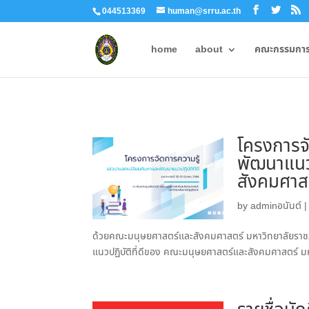
044513369
human@srru.ac.th
home
about
คณะกรรมการผ
โครงการจั
พัฒนาแนว
สังคมศาสต
by
adminอนันต์
ด้วยคณะมนุษยศาสตร์และสังคมศาสตร์ มหาวิทยาลัยราชภั
แนวปฏิบัติที่ดีของ คณะมนุษยศาสตร์และสังคมศาสตร์ มหาว