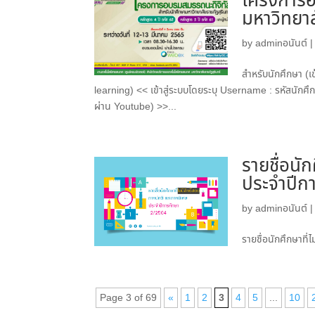
โครงการอ
มหาวิทยาล
by
adminอนันต์
สำหรับนักศึกษา (เข
learning) << เข้าสู่ระบบโดยระบุ Username : รหัสนักศ
ผ่าน Youtube) >>...
รายชื่อนั
ประจำปีก
by
adminอนันต์
รายชื่อนักศึกษาที
Page 3 of 69
«
1
2
3
4
5
...
10