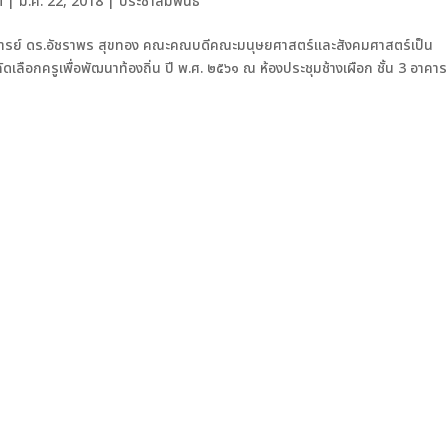
์
|
ม.ค. 22, 2018
|
ประชาสัมพันธ์
อาจารย์ ดร.อัชราพร สุขทอง คณะคณบดีคณะมนุษยศาสตร์และสังคมศาสตร์เป็น
กครูเพื่อพัฒนาท้องถิ่น ปี พ.ศ. ๒๕๖๑ ณ ห้องประชุมช้างเผือก ชั้น 3 อาคาร 