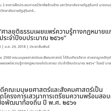
ั้น 2 อาคารฝึกประสบการณ์วิชาชีพล้านช้าง มหาวิทยาลัยราชภัฏสุรินทร์ นายถน
ิทยาลัยราชภัฏสุรินทร์...
“ศาลยุติธรรมเผยแพร่ความรู้ทางกฏหมายแก
ประจำปีงบประมาณ ๒๕๖๑”
์
|
ม.ค. 24, 2018
|
ประชาสัมพันธ์
าคม 2560 คณะมนุษยศาสตร์และสังคมศาสตร์ ได้รับเกียรติจาก ศาลอาญาคดีทุจ
มเผยแพร่ความรู้ทางกฏหมายแก่ประชาชน ประจำปีงบประมาณ ๒๕๖๑” โดยมี นา
ีคณะมนุษยศาสตร์และสังคมศาสตร์เป็น
ิดโครงการเสวนาการเตรียมความพร้อมสอบ
พื่อพัฒนาท้องถิ่น ปี พ.ศ. ๒๕๖๑