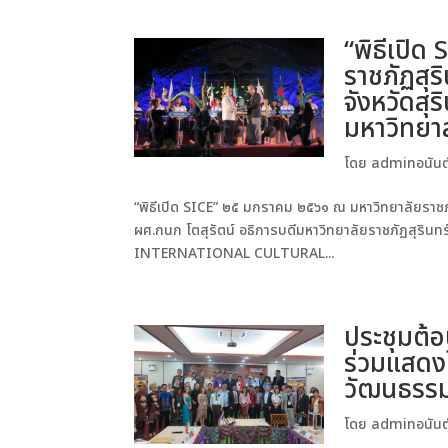
“พิธีเปิ
ราชภัฏสุร
จังหวัดสุ
มหาวิทยาล
โดย
adminอนันต
“พิธีเปิด SICE” ๒๕ มกราคม ๒๕๖๑ ณ มหาวิทยาลัยราชภัฏ
ผศ.กนก โตสุรัตน์ อธิการบดีมหาวิทยาลัยราชภัฏสุริน
INTERNATIONAL CULTURAL...
ประชุมต้อ
ร่วมแสดง
วัฒนธรรม
โดย
adminอนันต