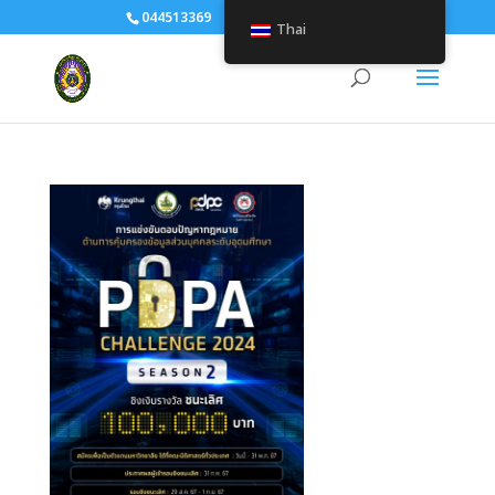
044513369
human@srru.ac.th
Thai