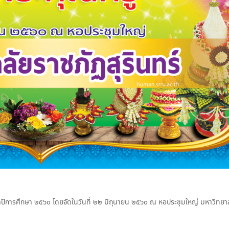
ปีการศึกษา ๒๕๖๐ โดยจัดในวันที่ ๒๒ มิถุนายน ๒๕๖๐ ณ หอประชุมใหญ่ มหาวิทยา