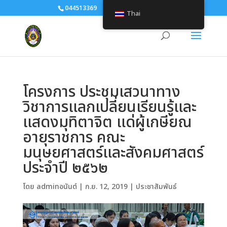
044513369
human@srru.ac.th
Thai
โครงการ ประชุมเสวนาทาง
วิชาการแลกเปลี่ยนเรียนรู้และ
แสดงมุทิตาจิต แด่ผู้เกษียณ
อายุราชการ คณะ
มนุษยศาสตร์และสังคมศาสตร์
ประจำปี ๒๕๖๒
โดย
adminอนันต์
|
ก.ย. 12, 2019
|
ประชาสัมพันธ์