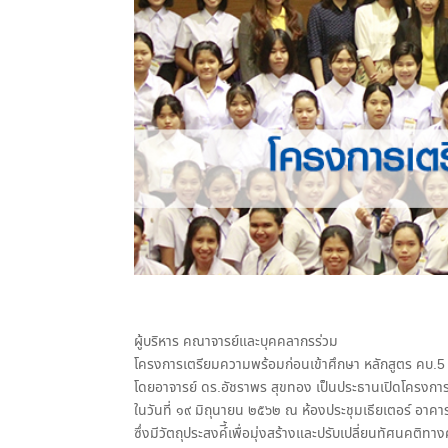
ผู้บริหาร คณาจารย์และบุคคลากรร่วม
โครงการเตรียมความพร้อมก่อนเข้าศึกษา หลักสูตร คบ.5 
โดยอาจารย์ ดร.อัชราพร สุขทอง เป็นประธานเปิดโครงกา
ในวันที่ ๑๙ มิถุนายน ๒๕๖๒ ณ ห้องประชุมเธียเตอร์ อาคาร
ซึ่งมีวัตถุประสงค์ี้เพื่อมุ่งสร้างและปรับเปลี่ยนทัศนคติ