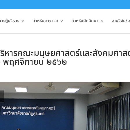
รผู้บริหาร
สำหรับอาจารย์
สำหรับนักศึกษา
งานวิจัย/
ริหารคณะมนุษยศาสตร์และสังคมศาสต
ี่ ๘ พฤศจิกายน ๒๕๖๒