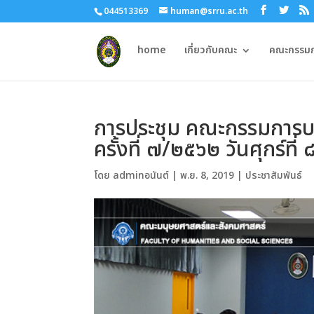
044513369
human@srru.ac.th
home
เกี่ยวกับคณะ
คณะกรรมกา
การประชุม คณะกรรมการบ
ครั้งที่ ๗/๒๕๖๒ วันศุกร์ท
โดย
adminอนันต์
|
พ.ย. 8, 2019
|
ประชาสัมพันธ์