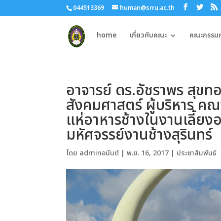
044513369
human@srru.ac.th
home
เกี่ยวกับคณะ
คณะกรรมกา
อาจารย์ ดร.อัชราพร สุ
สังคมศาสตร์ ผู้บริหาร คณ
แห่อาหารช้างในงานเลี้ยงอ
มหัศจรรย์งานช้างสุรินทร์
โดย
adminอนันต์
|
พ.ย. 16, 2017
|
ประชาสัมพันธ์