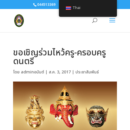
044513369
human@srru.ac.th
Thai
ขอเชิญร่วมไหว้ครู-ครอบครู
ดนตรี
โดย
adminอนันต์
|
ส.ค. 3, 2017
|
ประชาสัมพันธ์