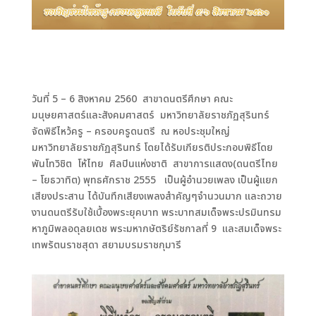
วันที่ 5 – 6 สิงหาคม 2560
สาขาดนตรีศึกษา คณะ
มนุษยศาสตร์และสังคมศาสตร์
มหาวิทยาลัยราชภัฏสุรินทร์
จัดพิธีไหว้ครู – ครอบครูดนตรี
ณ หอประชุมใหญ่
มหาวิทยาลัยราชภัฏสุรินทร์ โดยได้รับเกียรติประกอบพิธีโดย
พันโทวิชิต
โห้ไทย
ศิลปินแห่งชาติ
สาขาการแสดง(ดนตรีไทย
– โยธวาทิต) พุทธศักราช 2555
เป็นผู้อำนวยเพลง เป็นผู้แยก
เสียงประสาน ได้บันทึกเสียงเพลงสำคัญๆจำนวนมาก และถวาย
งานดนตรีรับใช้เบื้องพระยุคบาท
พระบาทสมเด็จพระปรมินทรม
หาภูมิพลอดุลยเดช พระมหากษัตริย์รัชกาลที่ 9
และสมเด็จพระ
เทพรัตนราชสุดา สยามบรมราชกุมารี