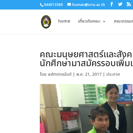
044513369
human@srru.ac.th
home
เกี่ยวกับคณะ
คณะกรรมกา
คณะมนุษยศาสตร์และสังคมศ
นักศึกษามาสมัครรอบเพิ่มเต
โดย
adminอนันต์
|
พ.ค. 21, 2017
|
ประกาศ